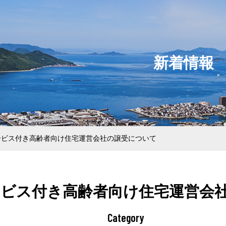
新着情報
行動指針
業本部
部
登録
ービス付き高齢者向け住宅運営会社の譲受について
ション本部
ービス付き高齢者向け住宅運営会
Category