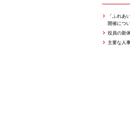
コンプライアンス
「ふれあい
開催につ
環境への取り組み
役員の新
主要な人
法改正への取り組