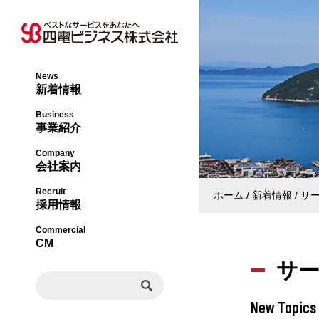
News
新着情報
オフィス事業本部
社長メッセージ・
Business
事業紹介
ライフサポート事
会社概要・沿革
Company
会社案内
エネルギー事業本
事業内容・許認可
Recruit
ホーム
新着情報
サ
採用情報
ビジネスソリュー
組織図
Commercial
CM
サ
事業所一覧
New Topics
決算公告