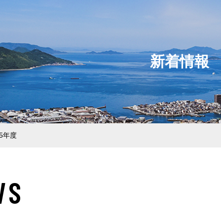
新着情報
行動指針
業本部
部
登録
25年度
ション本部
WS