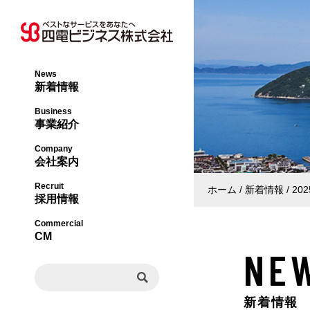
News
新着情報
オフィス事業本部
社長メッセージ・
Business
事業紹介
ライフサポート事
会社概要・沿革
Company
会社案内
エネルギー事業本
事業内容・許認可
Recruit
ホーム
新着情報
20
採用情報
ビジネスソリュー
組織図
Commercial
CM
NE
事業所一覧
新着情報
決算公告