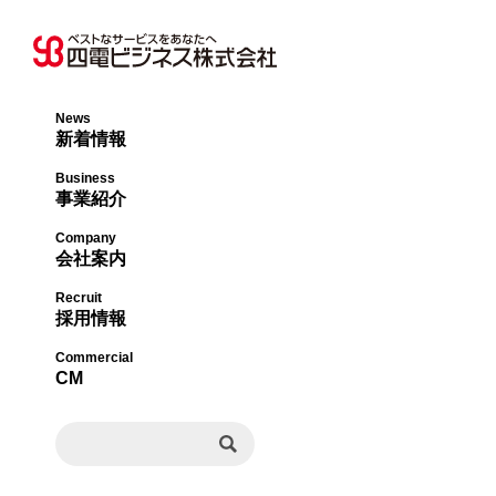
News
新着情報
オフィス事業本部
社長メッセージ・
Business
事業紹介
ライフサポート事
会社概要・沿革
Company
会社案内
エネルギー事業本
事業内容・許認可
Recruit
採用情報
ビジネスソリュー
組織図
Commercial
CM
事業所一覧
決算公告