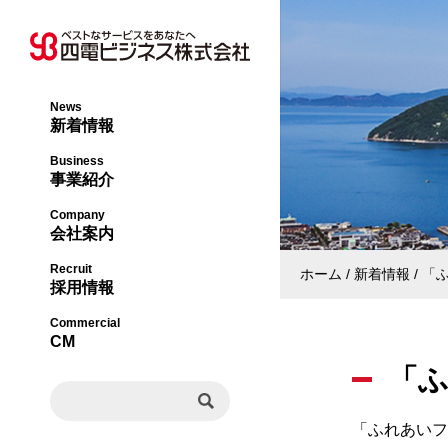
News
新着情報
オフィス事業本部
社長メッセージ・
Business
事業紹介
ライフサポート事
会社概要・沿革
Company
会社案内
エネルギー事業本
事業内容・許認可
Recruit
ホーム
新着情報
「
採用情報
ビジネスソリュー
組織図
Commercial
CM
「ふ
事業所一覧
「ふれあいフ
決算公告