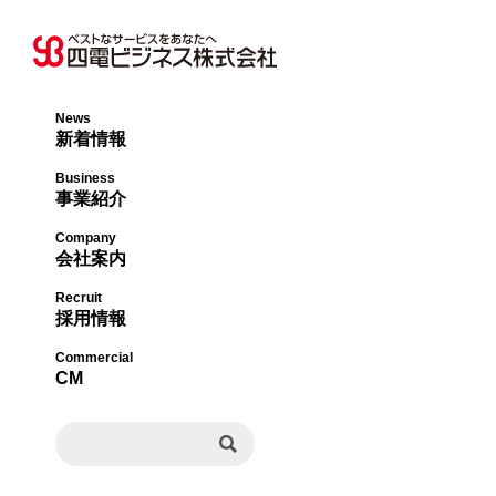
News
新着情報
オフィス事業本部
社長メッセージ・
Business
事業紹介
ライフサポート事
会社概要・沿革
Company
会社案内
エネルギー事業本
事業内容・許認可
Recruit
採用情報
ビジネスソリュー
組織図
Commercial
CM
事業所一覧
決算公告