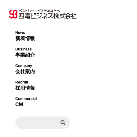
News
新着情報
オフィス事業本部
社長メッセージ・
Business
事業紹介
ライフサポート事
会社概要・沿革
Company
会社案内
エネルギー事業本
事業内容・許認可
Recruit
採用情報
ビジネスソリュー
組織図
Commercial
CM
事業所一覧
決算公告