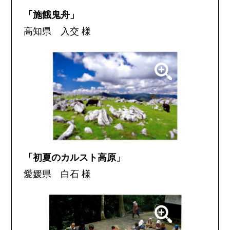
「施餓鬼舟」
高知県 入交 様
「初夏のカルスト高原」
愛媛県 白石 様