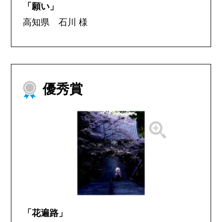
「願い」
高知県 石川 様
優秀賞
「花遍路」