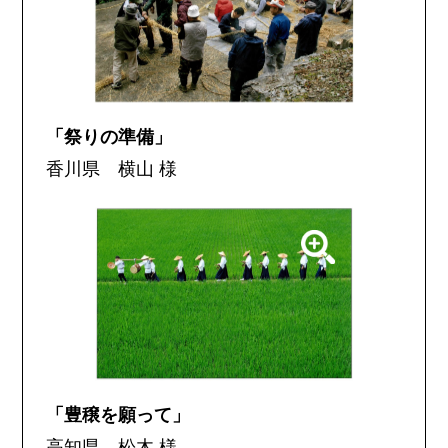
「祭りの準備」
香川県 横山 様
「豊穣を願って」
高知県 松木 様