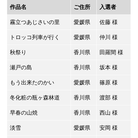
作品名
ご住所
入選者
霧立つあじさいの里
愛媛県
佐藤 様
トロッコ列車が行く
愛媛県
仲川 様
秋祭り
香川県
田羅間 様
瀬戸の島
香川県
坂本 様
もう出来たのかい
愛媛県
篠原 様
冬化粧の瓶ヶ森林道
香川県
渡部 様
早春の山焼
香川県
西山 様
淡雪
愛媛県
安岡 様