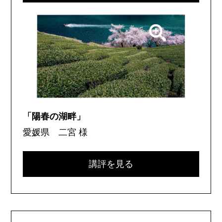
「陽春の湖畔」
愛媛県 二宮 様
講評を見る