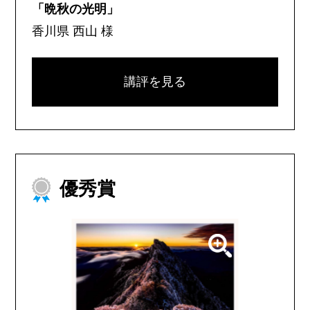
「晩秋の光明」
香川県 西山 様
講評を見る
優秀賞