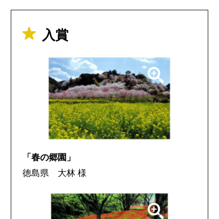
入賞
「春の郷園」
徳島県 大林 様