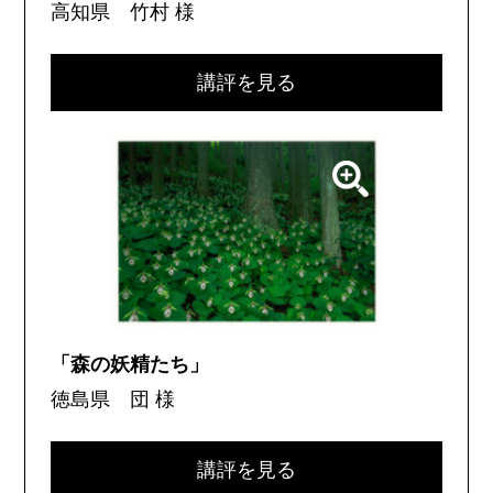
高知県 竹村 様
講評を見る
「森の妖精たち」
徳島県 団 様
講評を見る