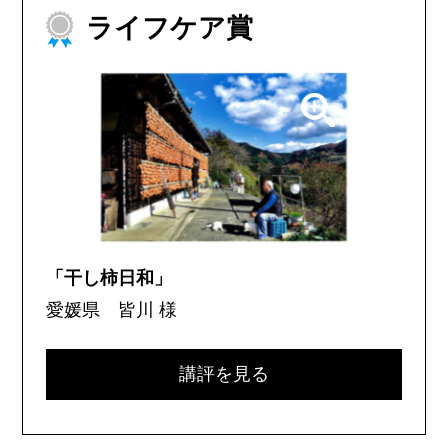
ライフケア賞
「干し柿日和」
愛媛県 皆川 様
講評を見る