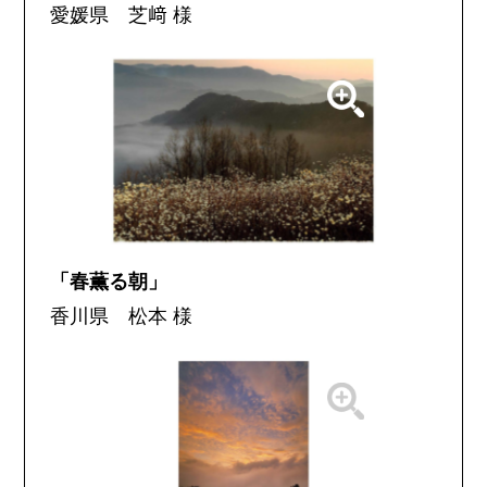
愛媛県 芝﨑 様
「春薫る朝」
香川県 松本 様