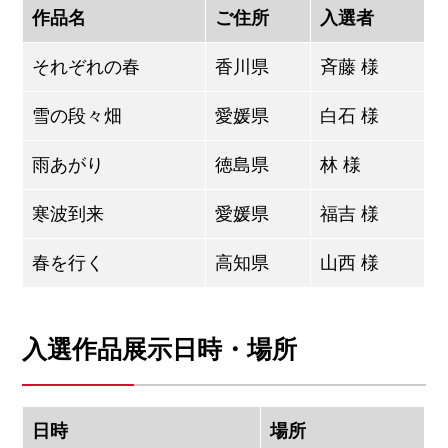
作品名
ご住所
入選者
それぞれの春
香川県
斉藤 様
雪の段々畑
愛媛県
白石 様
雨あがり
徳島県
林 様
寒波到来
愛媛県
福吉 様
春を行く
高知県
山西 様
入選作品展示日時・場所
日時
場所