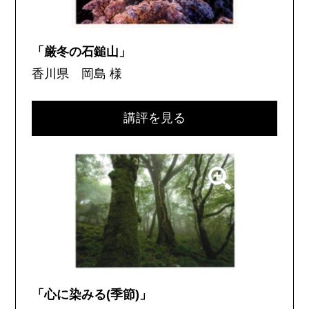
「厳冬の石鎚山」
香川県 岡島 様
講評を見る
「心に染みる(季節)」