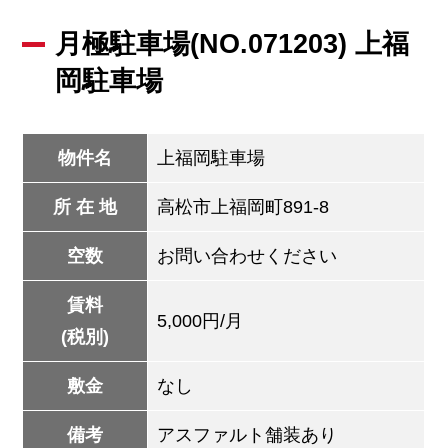
月極駐車場(NO.071203) 上福
岡駐車場
物件名
上福岡駐車場
所 在 地
高松市上福岡町891-8
空数
お問い合わせください
賃料
5,000円/月
(税別)
敷金
なし
備考
アスファルト舗装あり