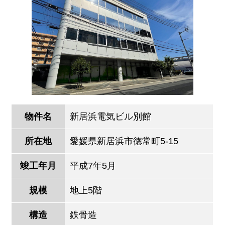
物件名
新居浜電気ビル別館
所在地
愛媛県新居浜市徳常町5-15
竣工年月
平成7年5月
規模
地上5階
構造
鉄骨造