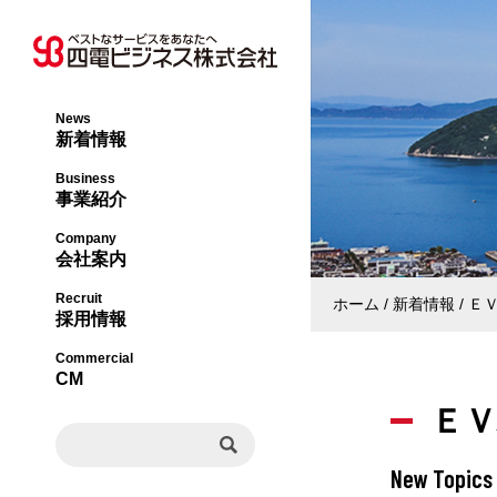
News
新着情報
オフィス事業本部
社長メッセージ・
Business
事業紹介
ライフサポート事
会社概要・沿革
Company
会社案内
エネルギー事業本
事業内容・許認可
Recruit
ホーム
新着情報
Ｅ
採用情報
ビジネスソリュー
組織図
Commercial
CM
Ｅ
事業所一覧
New Topics
決算公告