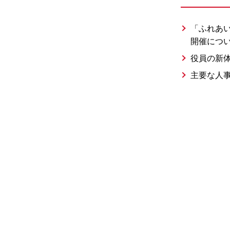
コンプライアンス
「ふれあい
開催につ
環境への取り組み
役員の新
主要な人
法改正への取り組